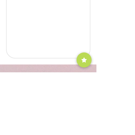
Bloom Aesthetics
+37255988077
Hobujaama 4, 10151, Tallinn
Подпишитесь На
Обновления